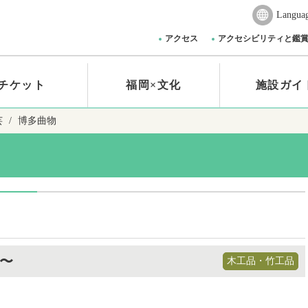
Langua
アクセス
アクセシビリティと鑑
チケット
福岡×文化
施設ガイ
芸
博多曲物
木工品・竹工品