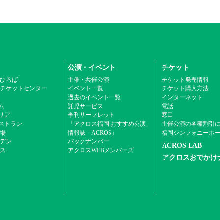
公演・イベント
チケット
ひろば
主催・共催公演
チケット発売情報
チケットセンター
イベント一覧
チケット購入方法
ム
過去のイベント一覧
インターネット
ム
託児サービス
電話
エリア
季刊リーフレット
窓口
ストラン
「アクロス福岡 おすすめ公演」
主催公演の各種割引
場
情報誌「ACROS」
福岡シンフォニーホ
デン
バックナンバー
ACROS LAB
ス
アクロスWEBメンバーズ
アクロスおでかけ