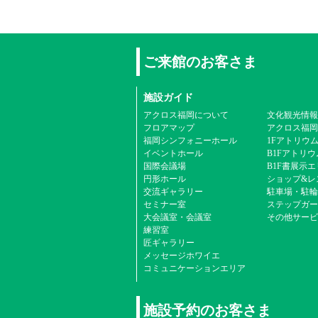
ご来館のお客さま
施設ガイド
アクロス福岡について
文化観光情報
フロアマップ
アクロス福岡
福岡シンフォニーホール
1Fアトリウ
イベントホール
B1Fアトリウ
国際会議場
B1F書展示
円形ホール
ショップ&レ
交流ギャラリー
駐車場・駐輪
セミナー室
ステップガー
大会議室・会議室
その他サービ
練習室
匠ギャラリー
メッセージホワイエ
コミュニケーションエリア
施設予約のお客さま