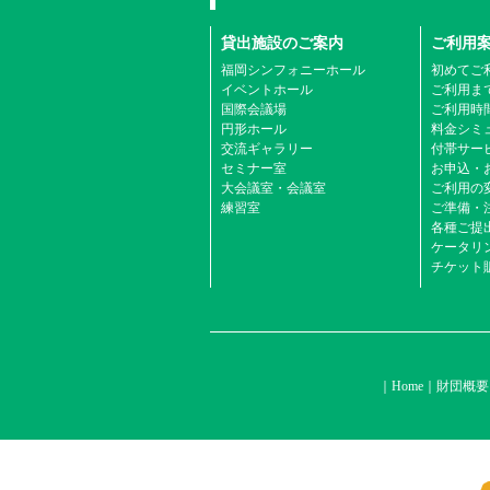
貸出施設のご案内
ご利用
福岡シンフォニーホール
初めてご
イベントホール
ご利用ま
国際会議場
ご利用時
円形ホール
料金シミ
交流ギャラリー
付帯サービ
セミナー室
お申込・
大会議室・会議室
ご利用の
練習室
ご準備・
各種ご提
ケータリ
チケット
Home
財団概要