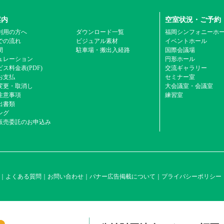
案内
空室状況・ご予約
利用の方へ
ダウンロード一覧
福岡シンフォニーホ
での流れ
ビジュアル素材
イベントホール
間
駐車場・搬出入経路
国際会議場
ュレーション
円形ホール
ス料金表(PDF)
交流ギャラリー
お支払
セミナー室
変更・取消し
大会議室・会議室
注意事項
練習室
出書類
ング
販売委託のお申込み
よくある質問
お問い合わせ
バナー広告掲載について
プライバシーポリシー