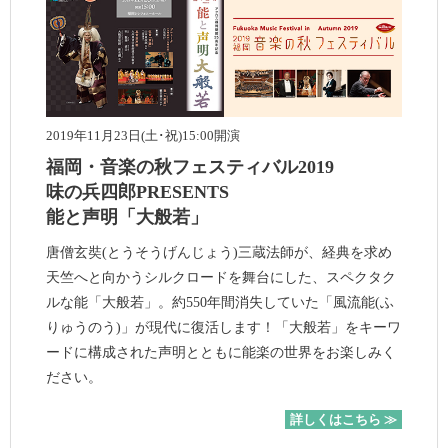
2019年11月23日(土･祝)15:00開演
福岡・音楽の秋フェスティバル2019
味の兵四郎PRESENTS
能と声明「大般若」
唐僧玄奘(とうそうげんじょう)三蔵法師が、経典を求め
天竺へと向かうシルクロードを舞台にした、スペクタク
ルな能「大般若」。約550年間消失していた「風流能(ふ
りゅうのう)」が現代に復活します！「大般若」をキーワ
ードに構成された声明とともに能楽の世界をお楽しみく
ださい。
詳しくはこちら ≫