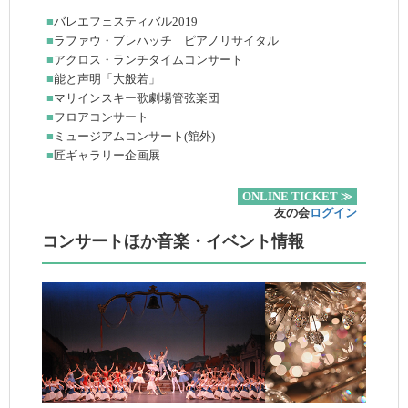
■
バレエフェスティバル2019
■
ラファウ・ブレハッチ ピアノリサイタル
■
アクロス・ランチタイムコンサート
■
能と声明「大般若」
■
マリインスキー歌劇場管弦楽団
■
フロアコンサート
■
ミュージアムコンサート(館外)
■
匠ギャラリー企画展
ONLINE TICKET ≫
友の会
ログイン
コンサートほか音楽・イベント情報