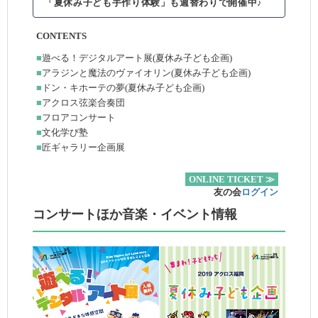
「夏休み子ども手作り体験」も週替わりで開催中♪
CONTENTS
■
遊べる！デジタルアート展(夏休み子ども企画)
■
アラジンと魔法のヴァイオリン(夏休み子ども企画)
■
ドン・キホーテの夢(夏休み子ども企画)
■
アクロス弦楽合奏団
■
フロアコンサート
■
文化学び塾
■
匠ギャラリー企画展
ONLINE TICKET ≫
友の会
ログイン
コンサートほか音楽・イベント情報