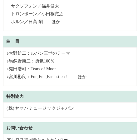
サクソフォン／福井健太
トロンボーン／小田桐寛之
ホルン／日髙 剛 ほか
曲 目
♪大野雄二：ルパン三世のテーマ
♪馬飼野康二：勇気100％
♪織田浩司：Tears of Moon
♪宮川彬良：Fun,Fun,Fantastico！ ほか
特別協力
(株)ヤマハミュージックジャパン
お問い合わせ
アクロス福岡チケットセンター