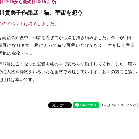
日12:00から最終日16:00まで)
川貴美子作品展「猫、宇宙を想う」
このイベントは終了しました。
は両親の介護中、50歳を過ぎてから絵を描き始めました。
今回が2回目
個展になります。私にとって猫は可愛いだけでなく、生き抜く意志
勇気の象徴です。
年12月に亡くなった愛猫も絵の中で変わらず励ましてくれました。猫を
心に人物や静物をいろいろな画材で表現しています。多くの方にご覧い
だければ幸いです。
Googleカレンダーに登録