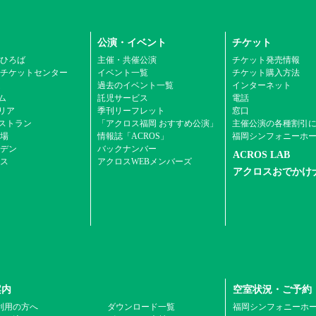
公演・イベント
チケット
ひろば
主催・共催公演
チケット発売情報
チケットセンター
イベント一覧
チケット購入方法
ム
過去のイベント一覧
インターネット
ム
託児サービス
電話
エリア
季刊リーフレット
窓口
ストラン
「アクロス福岡 おすすめ公演」
主催公演の各種割引
場
情報誌「ACROS」
福岡シンフォニーホ
デン
バックナンバー
ACROS LAB
ス
アクロスWEBメンバーズ
アクロスおでかけ
案内
空室状況・ご予約
利用の方へ
ダウンロード一覧
福岡シンフォニーホ