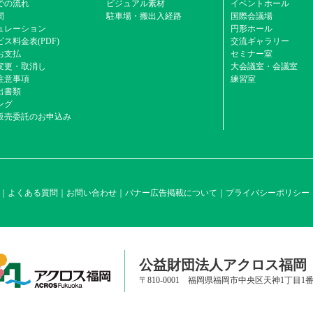
での流れ
ビジュアル素材
イベントホール
間
駐車場・搬出入経路
国際会議場
ュレーション
円形ホール
ス料金表(PDF)
交流ギャラリー
お支払
セミナー室
変更・取消し
大会議室・会議室
注意事項
練習室
出書類
ング
販売委託のお申込み
よくある質問
お問い合わせ
バナー広告掲載について
プライバシーポリシー
公益財団法人アクロス福岡
〒810-0001 福岡県福岡市中央区天神1丁目1番