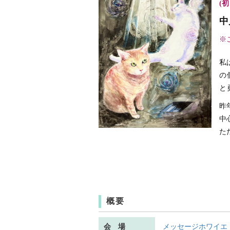
(初
中
※
私
の
と
昨
中
た
概要
会 場
メッセージホワイエ