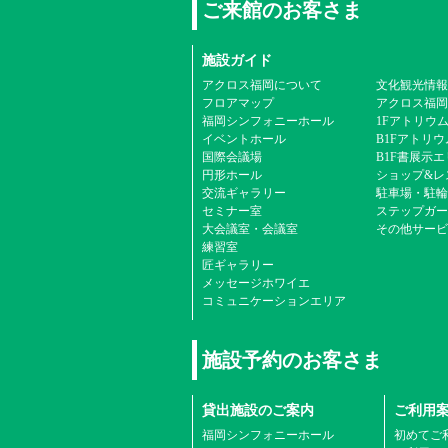
ご来館のお客さま
施設ガイド
アクロス福岡について
文化観光情報
フロアマップ
アクロス福岡
福岡シンフォニーホール
1Fアトリウ
イベントホール
B1Fアトリウ
国際会議場
B1F書展示
円形ホール
ショップ&レ
交流ギャラリー
駐車場・駐輪
セミナー室
ステップガー
大会議室・会議室
その他サービ
練習室
匠ギャラリー
メッセージホワイエ
コミュニケーションエリア
施設予約のお客さま
貸出施設のご案内
ご利用
福岡シンフォニーホール
初めてご