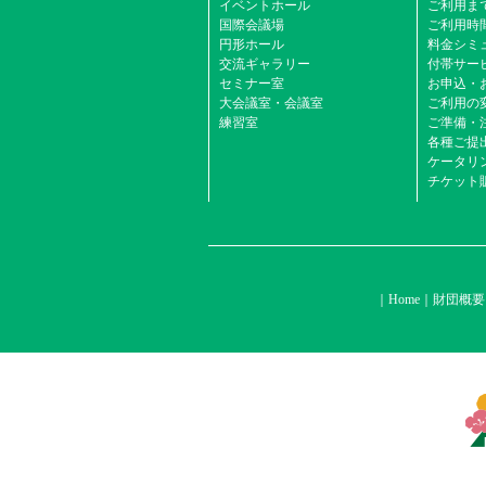
イベントホール
ご利用ま
国際会議場
ご利用時
円形ホール
料金シミ
交流ギャラリー
付帯サービ
セミナー室
お申込・
大会議室・会議室
ご利用の
練習室
ご準備・
各種ご提
ケータリ
チケット
Home
財団概要