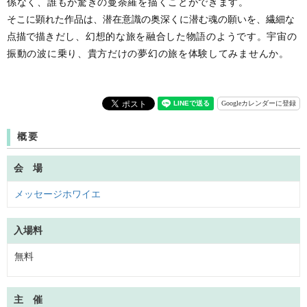
係なく、誰もが驚きの曼荼
羅を描くことができます。
そこに顕れた作品は、潜在意識の奥深くに潜む魂の願いを、繊細な
点描で描
きだし、幻想的な旅を融合した物語のようです。宇宙の
振動の波に乗り、貴方だ
けの夢幻の旅を体験してみませんか。
Googleカレンダーに登録
概要
会 場
メッセージホワイエ
入場料
無料
主 催