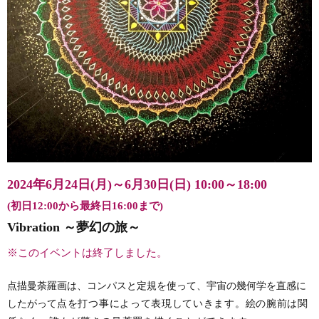
2024年6月24日(月)～6月30日(日)
10:00～18:00
(初日12:00から最終日16:00まで)
Vibration ～夢幻の旅～
※このイベントは終了しました。
点描曼荼羅画は、コンパスと定規を使って、宇宙の幾何学を直感に
したがって
点を打つ事によって表現していきます。絵の腕前は関