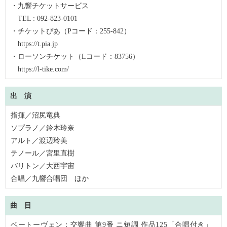
・九響チケットサービス
TEL : 092-823-0101
・チケットぴあ（Pコード：255-842）
https://t.pia.jp
・ローソンチケット（Lコード：83756）
https://l-tike.com/
出 演
指揮／沼尻竜典
ソプラノ／鈴木玲奈
アルト／渡辺玲美
テノール／宮里直樹
バリトン／大西宇宙
合唱／九響合唱団 ほか
曲 目
ベートーヴェン：交響曲 第9番 ニ短調 作品125「合唱付き」