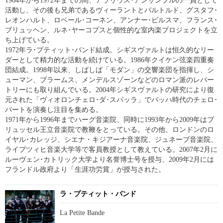
1964年から1972年までの間、アラリウス･アンサンブルの一員として
活動し、その後も兄弟であるヴィーラントとバルトルド、グスタフ･
レオンハルト、ロベール･コーネン、アンナー･ビルスマ、フランス･
ブリュッヘン、ルネ･ヤーコプスと個性的な室内楽プロジェクトを立
ち上げている。
1972年ラ･プティット･バンド結成。シギスヴァルトは恒久的なリー
ダーとして精力的な活動を続けている。1986年クイケン弦楽四重奏
団結成。1998年以来、しばしば「モダン」の交響楽団を指揮し、シ
ューマン、ブラームス、メンデルスゾーンなどのロマン派のレパー
トリーにも取り組んでいる。2004年シギスヴァルトの研究により復
元された「ヴィオロンチェロ･ダ･スパッラ」でバッハ時代のチェロ･
パートを演奏し注目を集める。
1971年から1996年までハーグ音楽院、同時に1993年から2009年はブ
リュッセル王立音楽院で教鞭をとっている。その他、ロンドンのロ
イヤル･カレッジ、シエナ・キジアーナ音楽院、ジュネーブ音楽院、
ライプツィヒ音楽大学等で客員教授として教えている。2007年2月に
ルーヴェン･カトリック大学より名誉博士号を授与、2009年2月には
フランドル政府より「生涯功労賞」が授与された。
ラ・プティット・バンド
La Petite Bande