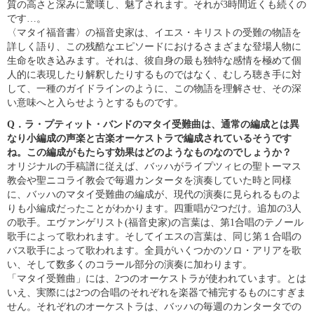
質の高さと深みに驚嘆し、魅
了されます。それが3時間近くも続くの
です…。
〈マタイ福音書〉の福音史家は、イエス・キリストの
受難の物語を
詳しく語り、この残酷なエピソードに
おけるさまざまな登場人物に
生命を吹き込みます。
それは、彼自身の最も独特な感情を極めて個
人的に
表現したり解釈したりするものではなく、むしろ聴
き手に対
して、一種のガイドラインのように、この物
語を理解させ、その深
い意味へと入らせようとする
ものです。
ラ・プティット・バンドのマタイ受難曲は、通常の編
Q．
成とは異
なり小編成の声楽と古楽オーケストラで編
成されているそうです
ね。この編成がもたらす効果
はどのようなものなのでしょうか？
オリジナルの手稿譜に従えば、バッハがライプツ
ィヒの聖トーマス
教会や聖ニコライ教会で毎週カン
タータを演奏していた時と同様
に、バッハのマタイ
受難曲の編成が、現代の演奏に見られるものよ
りも
小編成だったことがわかります。四重唱が2つだけ。
追加の3人
の歌手。エヴァンゲリスト(福音史家)の
言葉は、第1合唱のテノール
歌手によって歌われま
す。そしてイエスの言葉は、同じ第１合唱の
バス歌手
によって歌われます。全員がいくつかのソロ・アリア
を歌
い、そして数多くのコラール部分の演奏に加わ
ります。
「マタイ受難曲」には、2つのオーケストラが使わ
れています。とは
いえ、実際には2つの合唱のそれぞ
れを楽器で補完するものにすぎま
せん。それぞれの
オーケストラは、バッハの毎週のカンタータでの