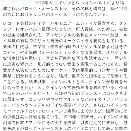
1972年Ｓ.クイケンとＧ.レオンハルトにより結
成されたバロック・オーケストラ。
その名称と構成は、ルイ14世
の宮廷におけるリュリのオーケストラにちなんでいる。
レコード会社のドイツ・ハルモニア・ムンディが録音する、グス
タフ・レオンハルト指揮のリュリの「町人貴族」のために、会社
の提案で組織される。アンサンブルの名称とメンバーの数は、ル
イ14世の宮廷でのリュリ自身のオーケストラを規範としている。
楽団の目的は、古楽器（作曲家当時のオリジナル楽器またはその
コピー）や正統的（オーセンティック）な演奏習慣、オリジナル
な演奏技法を用いて、音楽を正統的な形で復活すること、歴史的
に忠実な響きと、形式的ではない音楽を実現することにある。
録
音が大成功だったためにオーケストラは定期的にコンサートや音
楽祭に招かれるようになり、結局、恒常的な団体として活動する
ことになる。結成以来、レオンハルトとＳ．クイケンが指揮を分
け合ってきたが、Ｓ．クイケンが常任指揮者を務めている。今日
ではそのレパートリーも、もはや当初のフランス・バロック音楽
に留まらず、コレッリやヴィヴァルディなどのイタリア・バロッ
ク、バッハやヘンデルのドイツ盛期バロック、さらにハイドンや
モーツァルトといったウィーン古典派にまでおよび、国際的にそ
の演奏は高い評価を得ている。1993年に初来日、ハイドンの天地
創造で日本のファンにその実力を披露、以後定期的に来日し、歴
史を誇るバロック・オーケストラのパイオニアとして高い水準の