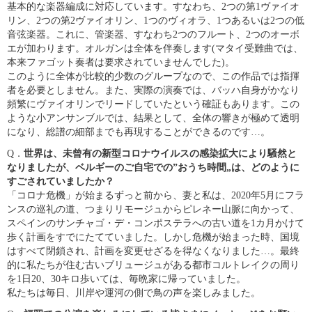
基
本的な楽器編成に対応しています。すなわち、2つの
第1ヴァイオ
リン、2つの第2ヴァイオリン、1つの
ヴィオラ、1つあるいは2つの低
音弦楽器。これに、
管楽器、すなわち2つのフルート、2つのオーボ
エが
加わります。オルガンは全体を伴奏します(マタイ受
難曲では、
本来ファゴット奏者は要求されていませ
んでした)。
このように全体が比較的少数のグループなので、
この作品では指揮
者を必要としません。また、実際の
演奏では、バッハ自身がかなり
頻繁にヴァイオリン
でリードしていたという確証もあります。この
よう
な小アンサンブルでは、結果として、全体の響きが極
めて透明
になり、総譜の細部までも再現することが
できるのです…。
世界は、未曾有の新型コロナウイルスの感染拡大に
Q．
より騒然と
なりましたが、ベルギーのご自宅での”お
うち時間„は、どのように
すごされていましたか？
「コロナ危機」が始まるずっと前から、妻と私は、
2020年5月にフラ
ンスの巡礼の道、つまりリモ
ージュからピレネー山脈に向かって、
スペインのサ
ンチャゴ・デ・コンポステラへの古い道を1カ月かけ
て
歩く計画をすでにたてていました。しかし危機が
始まった時、国境
はすべて閉鎖され、計画を変更せざ
るを得なくなりました…。最終
的に私たちが住む古
いブリュージュがある都市コルトレイクの周り
を1
日
20
、
30
キロ歩いては、毎晩家に帰っていました。
私たちは毎日、川岸や運河の側で鳥の声を楽しみ
ました。