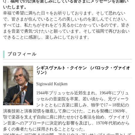
福岡での公演を楽しみにしている皆さまにメッセー
Q．
ジをお願い
いたします。
幸福で希望に満ちた日々をお祈りしております。
そして恐れない
で。皆さまが住んでいるところの美
しいものを楽しんでください。
すべては、私たちがそ
れをどう見るかにかかっているのです。皆さ
まを音
楽で勇気づけたいと願っています。そして福岡で再
びお会い
できることに感謝し、楽しみにしておりま
す。
プロフィール
シギスヴァルト・クイケン （バロック・ヴァイオ
リン）
Sigiswald Kuijken
1944年ブリュッセル近郊生まれ。1964年にブリュ
ッセルの音楽院を卒業。若い頃から、兄ヴィーラ
ントとともに古楽に親しみ、独学で17～18世紀の
演奏技術と演奏習慣を徹底して身につけた。これを契機に1969年、
顎で楽器を支えず自由に肩に持たせかける奏法を始め、ヴァイオリ
ン音楽へのアプローチに決定的な影響を及ぼし、1970年代初めから
多くの奏者たちに採用されることとなった。