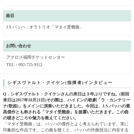
曲目
J.S.バッハ：オラトリオ「マタイ受難曲」
お問い合わせ
アクロス福岡チケットセンター
TEL：092-725-9112
シギスヴァルト・クイケン(指揮者)インタビュー
シギスヴァルト・クイケン
Q．
さんの来日は３年ぶりで
すね。(前回
来日は2017
年
10
月
21
日)その際は、ハイ
ドンの歌劇「ラ・カンテ
リー
ナ(歌姫)」をメインに
演奏いただきました。今回は、J.S.バッハの最
高傑
作とも称される「マタイ受難曲」を披露いただきます。
この曲
の聴きどころや魅力を教えてください。
「マタイ受難曲」は、バッハの傑作とよく考えられて
います。実に
印象的な作品です。この曲を聴くと、バッ
ハの作曲技法に内在する