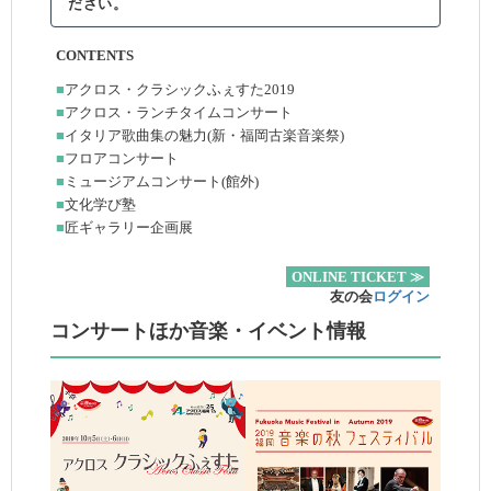
ださい。
CONTENTS
■
アクロス・クラシックふぇすた2019
■
アクロス・ランチタイムコンサート
■
イタリア歌曲集の魅力(新・福岡古楽音楽祭)
■
フロアコンサート
■
ミュージアムコンサート(館外)
■
文化学び塾
■
匠ギャラリー企画展
ONLINE TICKET ≫
友の会
ログイン
コンサートほか音楽・イベント情報