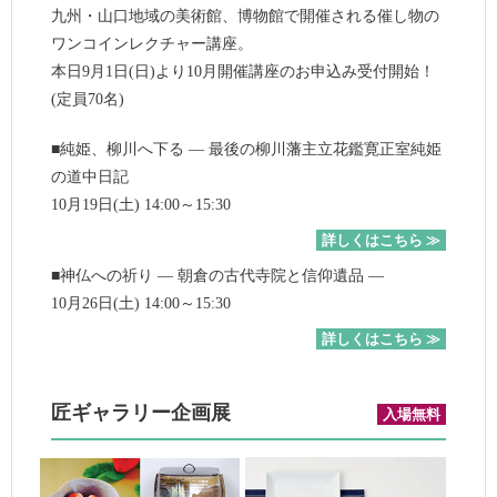
九州・山口地域の美術館、博物館で開催される催し物の
ワンコインレクチャー講座。
本日9月1日(日)より10月開催講座のお申込み受付開始！
(定員70名)
■純姫、柳川へ下る ― 最後の柳川藩主立花鑑寛正室純姫
の道中日記
10月19日(土) 14:00～15:30
詳しくはこちら ≫
■神仏への祈り ― 朝倉の古代寺院と信仰遺品 ―
10月26日(土) 14:00～15:30
詳しくはこちら ≫
匠ギャラリー企画展
入場無料