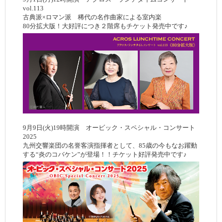
vol.113
古典派×ロマン派 稀代の名作曲家による室内楽
80分拡大版！大好評につき２階席もチケット発売中です♪
9月9日(火)19時開演 オービック・スペシャル・コンサート
2025
九州交響楽団の名誉客演指揮者として、85歳の今もなお躍動
する“炎のコバケン”が登場！！チケット好評発売中です♪