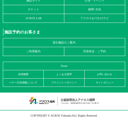
施設ガイド
公演・イベント
チケット
福岡×文化
ACROS LAB
アクロスおでかけナビ
施設予約のお客さま
貸出施設のご案内
ご利用案内
空室状況・ご予約
Home
財団概要
よくある質問
お問い合わせ
バナー広告掲載について
プライバシーポリシー
サイトポリシー
公益財団法人アクロス福岡
〒810-0001 福岡県福岡市中央区天神1丁目1番1号
COPYRIGHT © ACROS Fukuoka ALL Rights Reserved.