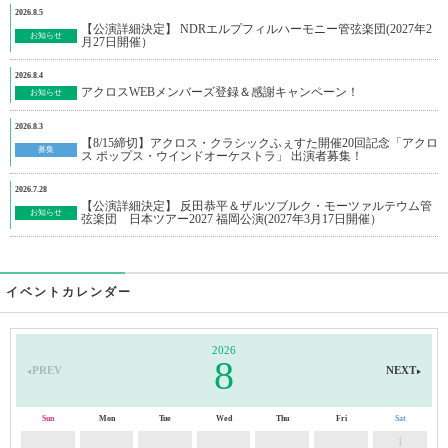
2026.8.5
【公演詳細決定】 NDRエルプフィルハーモニー管弦楽団(2027年2
お知らせ
月27日開催）
2026.8.4
アクロスWEBメンバーズ登録＆感謝キャンペーン！
お知らせ
2026.8.3
【8/15締切】アクロス・クラシックふぇすた開催20回記念「アクロ
募集
ス ポップス・ウインドオーケストラ」 出演者募集！
2026.7.28
【公演詳細決定】 反田恭平＆ザルツブルク・モーツァルテウム管
お知らせ
弦楽団 日本ツアー2027 福岡公演(2027年3月17日開催）
イベントカレンダー
2026
8
◀︎
▶︎
Sun
Mon
Tue
Wed
Thu
Fri
Sat
1