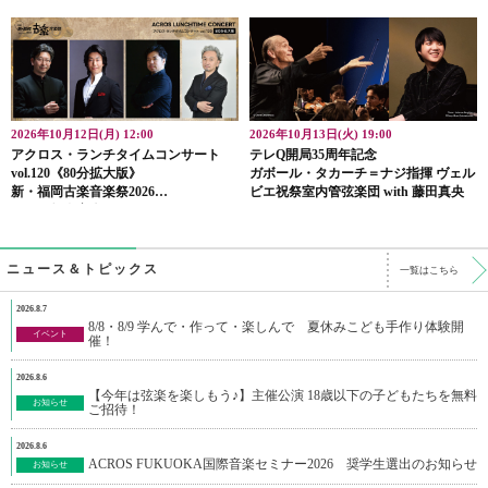
ル
ガンバによる
ルイ王朝 安らぎの音楽
2026年10月12日(月) 12:00
2026年10月13日(火) 19:00
アクロス・ランチタイムコンサート
テレQ開局35周年記念
vol.120《80分拡大版》
ガボール・タカーチ＝ナジ指揮 ヴェル
新・福岡古楽音楽祭2026
ビエ祝祭室内管弦楽団 with 藤田真央
ドイツ教会音楽へのいざない
ニュース＆トピックス
一覧はこちら
2026.8.7
8/8・8/9 学んで・作って・楽しんで 夏休みこども手作り体験開
イベント
催！
2026.8.6
【今年は弦楽を楽しもう♪】主催公演 18歳以下の子どもたちを無料
お知らせ
ご招待！
2026.8.6
ACROS FUKUOKA国際音楽セミナー2026 奨学生選出のお知らせ
お知らせ