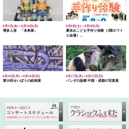
8月5日(水)～8月10日(月)
8月8日(土)～8月9日(日)
博多人形 「未来展」
夏休みこども手作り体験（2階ホワイ
エ会場）
・ガラスアート体験ガラスのトレイ作
り
・ニャンドゥティのキラキラサンキャ
ッチャー作り
8月10日(月)～8月16日(日)
8月17日(月)～8月23日(日)
第10回せいぼうの絵画展
パンダの故郷 中国・成都の写真展